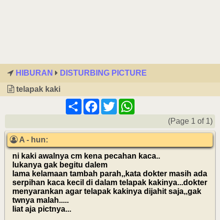
HIBURAN
DISTURBING PICTURE
telapak kaki
Share
Facebook
Twitter
WhatsApp
(Page 1 of 1)
A - hun:
ni kaki awalnya cm kena pecahan kaca..
lukanya gak begitu dalem
lama kelamaan tambah parah,,kata dokter masih ada
serpihan kaca kecil di dalam telapak kakinya...dokter
menyarankan agar telapak kakinya dijahit saja,,gak
twnya malah.....
liat aja pictnya...