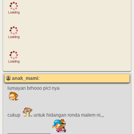
anak_mami:
lumayan brhooo pict nya
cukup
untuk hidangan ronda malem ni,,,
________________