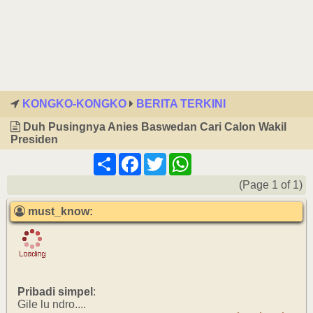
KONGKO-KONGKO
BERITA TERKINI
Duh Pusingnya Anies Baswedan Cari Calon Wakil
Presiden
Share
Facebook
Twitter
WhatsApp
(Page 1 of 1)
must_know:
Pribadi simpel
:
Gile lu ndro....