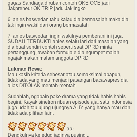
gagas Sandiaga dirubah contoh OKE OCE jadi
Jakpreneur OK TRIP jadu Jaklingko
6. anies baswedan tahu kalau dia bermasalah maka dia
tak ingin wakil dari orang bermasalah
7. anies baswedan ingin wakilnya pemberani ini juga
SUDAH TERBUKTI anies selalu lari dari masalah yang
dia buat sendiri contoh seperti saat DPRD minta
pertanggung jawaban formula e dia ngumpet malah
ngajak makan malam anggota DPRD
Lukman Rewa
:
Mau kasih kriteria sebesar atau semaksimal apapun,
tidak ada yang mau menjadi pasangan bacawapres dia
alias DITOLAK mentah-mentah
Sudahlah, ngapain pake drama yang tidak habis habis
begini. Kayak sinetron ribuan episode aja, satu Indonesia
juga udah tau ujung ujungnya AHY yang hanya mau dan
tidak ada pilihan lain.
??
:
Dengkulnya kejedug jadinya pusing ..