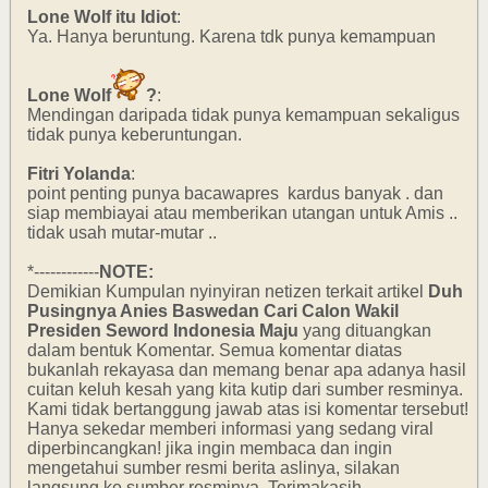
Lone Wolf itu Idiot
:
Ya. Hanya beruntung. Karena tdk punya kemampuan
Lone Wolf
?
:
Mendingan daripada tidak punya kemampuan sekaligus
tidak punya keberuntungan.
Fitri Yolanda
:
point penting punya bacawapres kardus banyak . dan
siap membiayai atau memberikan utangan untuk Amis ..
tidak usah mutar-mutar ..
*------------
NOTE:
Demikian Kumpulan nyinyiran netizen terkait artikel
Duh
Pusingnya Anies Baswedan Cari Calon Wakil
Presiden Seword Indonesia Maju
yang dituangkan
dalam bentuk Komentar. Semua komentar diatas
bukanlah rekayasa dan memang benar apa adanya hasil
cuitan keluh kesah yang kita kutip dari sumber resminya.
Kami tidak bertanggung jawab atas isi komentar tersebut!
Hanya sekedar memberi informasi yang sedang viral
diperbincangkan! jika ingin membaca dan ingin
mengetahui sumber resmi berita aslinya, silakan
langsung ke sumber resminya. Terimakasih.