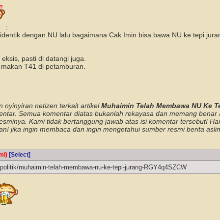
:
identik dengan NU lalu bagaimana Cak Imin bisa bawa NU ke tepi jur
eksis, pasti di datangi juga.
 makan T41 di petamburan.
nyinyiran netizen terkait artikel
Muhaimin Telah Membawa NU Ke 
ntar. Semua komentar diatas bukanlah rekayasa dan memang benar ap
resminya. Kami tidak bertanggung jawab atas isi komentar tersebut! 
kan! jika ingin membaca dan ingin mengetahui sumber resmi berita asli
mi)
[Select]
/politik/muhaimin-telah-membawa-nu-ke-tepi-jurang-RGY4q4SZCW