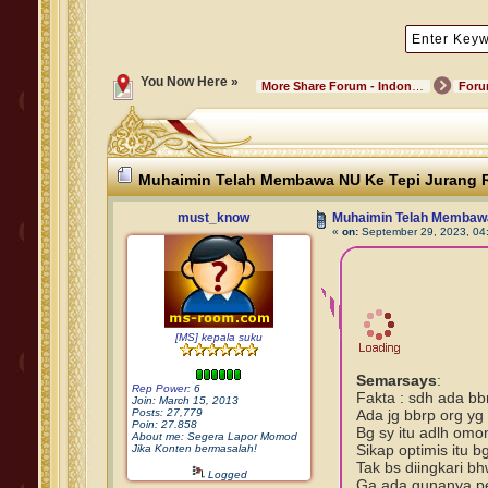
You Now Here »
More Share Forum - Indonesian Community
For
Muhaimin Telah Membawa NU Ke Tepi Juran
must_know
Muhaimin Telah Membaw
«
on:
September 29, 2023, 04
[MS] kepala suku
Semarsays
:
Rep Power
: 6
Fakta : sdh ada bbr
Join: March 15, 2013
Posts: 27,779
Ada jg bbrp org yg
Poin: 27.858
Bg sy itu adlh omo
About me: Segera Lapor Momod
Sikap optimis itu b
Jika Konten bermasalah!
Tak bs diingkari b
Logged
Ga ada gunanya pen