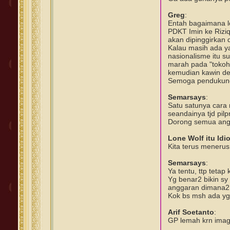
Greg
:
Entah bagaimana l
PDKT Imin ke Riziq
akan dipinggirkan
Kalau masih ada y
nasionalisme itu s
marah pada "tokoh 
kemudian kawin den
Semoga pendukung
Semarsays
:
Satu satunya cara 
seandainya tjd pilp
Dorong semua anggo
Lone Wolf itu Idio
Kita terus menerus
Semarsays
:
Ya tentu, ttp teta
Yg benar2 bikin sy
anggaran dimana2, 
Kok bs msh ada yg 
Arif Soetanto
:
GP lemah krn image