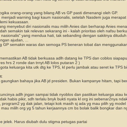
ogika orang-orang yang bilang AB vs GP pasti dimenangi oleh GP.
 menjadi warning bagi kaum nasionalis, setelah Nasdem juga merapat 
 demi kekuasaan.
ang menyebut diri nasionalis mau milih Anies dan berharap Anies me
udah semakin tak relevan sekarang ini - kalah prioritas oleh nafsu berk
nasionalis" yang mendua hati, tak sebanding dengan sakitnya dituduh
gan ajudan, ...
 GP semakin waras dan semoga PS beneran tobat dan menggunakan s
memastikan AB tidak berkuasa adlh datang ke TPS dan coblos siapapu
res hrs 2 ronde dan trnyt AB lolos putaran 2 )
ta keluarga kita utk dtg ke TPS, kl perlu jambak atau seret ke TPS bi
t
:
 gaungkan bahaya jika AB jd presiden. Bukan kampanye hitam, tapi be
p kuncinya adlh jngan sampai tidak nyoblos dan pastikan keluarga atau 
 dak habis pikir, sdh terlalu bnyk bukti nyata kl org ini sebenar2nya 
program2 yg dak jalan, tetapi kok masih sj ada yg mau pilih yg model 
mau milih org yg 5 tahun kerjaannya cm bs bolak balik bongkar dan ng
 jelek. Harus diubah dulu stigma petugas partai