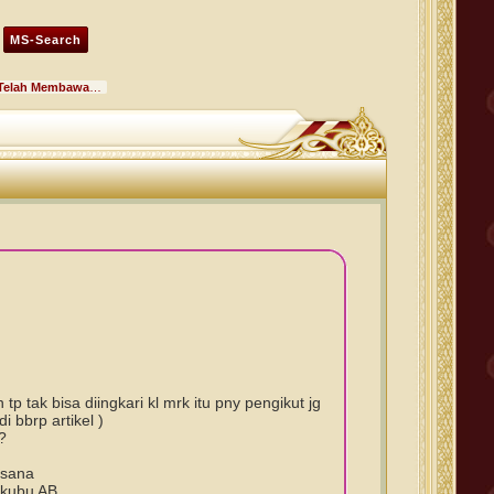
Muhaimin Telah Membawa NU Ke Tepi Jurang RGY4q4SZCW
p tak bisa diingkari kl mrk itu pny pengikut jg
 bbrp artikel )
?
isana
r kubu AB