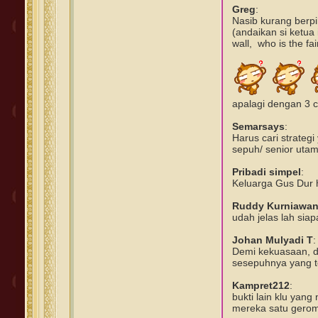
Greg
:
Nasib kurang berp
(andaikan si ketua 
wall, who is the fa
apalagi dengan 3 
Semarsays
:
Harus cari strate
sepuh/ senior utam
Pribadi simpel
:
Keluarga Gus Dur h
Ruddy Kurniawa
udah jelas lah siap
Johan Mulyadi T
:
Demi kekuasaan, 
sesepuhnya yang
Kampret212
:
bukti lain klu yan
mereka satu gerom