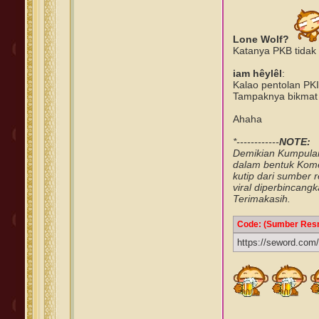
Lone Wolf?
Katanya PKB tidak 
iam hêylêl
:
Kalao pentolan PKI 
Tampaknya bikmat
Ahaha
*------------
NOTE:
Demikian Kumpulan 
dalam bentuk Kome
kutip dari sumber 
viral diperbincang
Terimakasih.
Code: (Sumber Res
https://seword.com