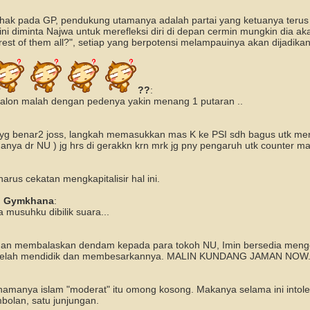
ihak pada GP, pendukung utamanya adalah partai yang ketuanya terus
ini diminta Najwa untuk merefleksi diri di depan cermin mungkin dia ak
irest of them all?", setiap yang berpotensi melampauinya akan dijadikan
??
:
calon malah dengan pedenya yakin menang 1 putaran ..
gi yg benar2 joss, langkah memasukkan mas K ke PSI sdh bagus utk m
anya dr NU ) jg hrs di gerakkn krn mrk jg pny pengaruh utk counter m
arus cekatan mengkapitalisir hal ini.
n Gymkhana
:
a musuhku dibilik suara...
dan membalaskan dendam kepada para tokoh NU, Imin bersedia men
 telah mendidik dan membesarkannya. MALIN KUNDANG JAMAN NOW
g namanya islam "moderat" itu omong kosong. Makanya selama ini intol
bolan, satu junjungan.