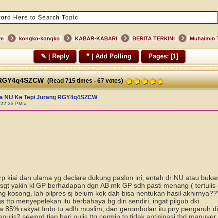
um
kongko-kongko
KABAR-KABARI
BERITA TERKINI
✎ | Reply
❞ | Add Polling
Pages: [
1
]
g RGY4q4SZCW
(Read 715 times -
67
votes)
a NU Ke Tepi Jurang RGY4q4SZCW
:22:33 PM »
p kiai dan ulama yg declare dukung paslon ini, entah dr NU atau bukan t
 sgt yakin kl GP berhadapan dgn AB mk GP sdh pasti menang ( tertulis di
ng kosong, lah pilpres sj belum kok dah bisa nentukan hasil akhirnya??
gs ttp menyepelekan itu berbahaya bg diri sendiri, ingat pilgub dki
hw 85% rakyat Indo tu adlh muslim, dan gerombolan itu pny pengaruh d
ulis2 seword tiap hari nulis ttg cermin tp tidak antisipasi thd manuve