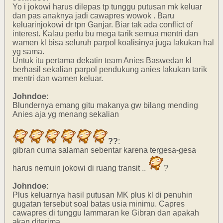
Yo i jokowi harus dilepas tp tunggu putusan mk keluar
dan pas anaknya jadi cawapres wowok . Baru
keluarinjokowi dr tpn Ganjar. Biar tak ada conflict of
interest. Kalau perlu bu mega tarik semua mentri dan
wamen kl bisa seluruh parpol koalisinya juga lakukan hal
yg sama.
Untuk itu pertama dekatin team Anies Baswedan kl
berhasil sekalian parpol pendukung anies lakukan tarik
mentri dan wamen keluar.
Johndoe
:
Blundernya emang gitu makanya gw bilang mending
Anies aja yg menang sekalian
??
:
gibran cuma salaman sebentar karena tergesa-gesa
harus nemuin jokowi di ruang transit ..
?
Johndoe
:
Plus keluarnya hasil putusan MK plus kl di penuhin
gugatan tersebut soal batas usia minimu. Capres
cawapres di tunggu lammaran ke Gibran dan apakah
akan diterima