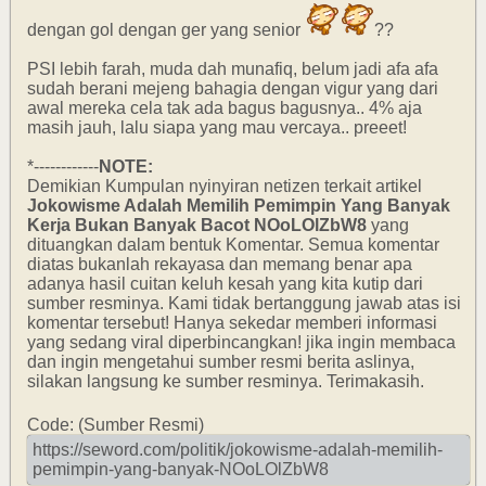
dengan gol dengan ger yang senior
??
PSI lebih farah, muda dah munafiq, belum jadi afa afa
sudah berani mejeng bahagia dengan vigur yang dari
awal mereka cela tak ada bagus bagusnya.. 4% aja
masih jauh, lalu siapa yang mau vercaya.. preeet!
*------------
NOTE:
Demikian Kumpulan nyinyiran netizen terkait artikel
Jokowisme Adalah Memilih Pemimpin Yang Banyak
Kerja Bukan Banyak Bacot NOoLOlZbW8
yang
dituangkan dalam bentuk Komentar. Semua komentar
diatas bukanlah rekayasa dan memang benar apa
adanya hasil cuitan keluh kesah yang kita kutip dari
sumber resminya. Kami tidak bertanggung jawab atas isi
komentar tersebut! Hanya sekedar memberi informasi
yang sedang viral diperbincangkan! jika ingin membaca
dan ingin mengetahui sumber resmi berita aslinya,
silakan langsung ke sumber resminya. Terimakasih.
Code: (Sumber Resmi)
https://seword.com/politik/jokowisme-adalah-memilih-
pemimpin-yang-banyak-NOoLOlZbW8