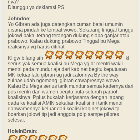
nya?
Ditunggu ya deklarasi PSI
Johndoe
:
Yo Gibran ada juga datengkan.cuman batal umumin
disana pindah ke tempat wowo. Sekarang tinggal tunggu
jokowi bakal terang terangan dukung siapa ganjar atau
prabowo. Kalau dukung prabowo Tinggal bu Mega
reaksinya yg harus dilihat
Kl gw bilang sih
kl
serius yak semua koalisi bu Mega yg dr mentri wakil
mentri pada mundur aja dari kabinet begitu keputusan
MK keluar lalu gibran ug jadi calonnya By the way
zulhas udah ngomong gibran cawapresnya wowo
Kalau Bu Mega serius tarik mundur semua kadernya dari
pos mentri dan wamen begitu pula seluruh parpol
koalisinya. Pplus bukalah kerjasama dengan lapang
dada ke koalisi AMIN sekalian koalisi ini tarik mentri
danwamennya keluar dari koalisi kabinet jokowi tp
boarkan jolowi ttp jadi anggota pdip sampe pilpres
selesai.
HoleInBrain
: