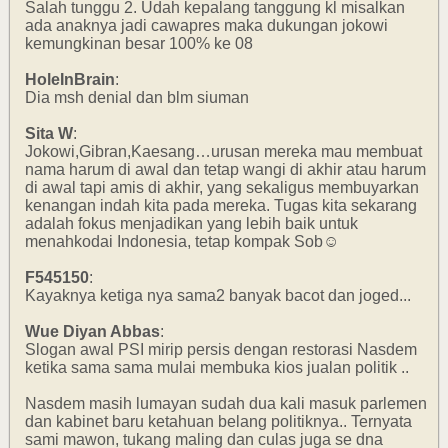
Salah tunggu 2. Udah kepalang tanggung kl misalkan
ada anaknya jadi cawapres maka dukungan jokowi
kemungkinan besar 100% ke 08
HoleInBrain
:
Dia msh denial dan blm siuman
Sita W
:
Jokowi,Gibran,Kaesang…urusan mereka mau membuat
nama harum di awal dan tetap wangi di akhir atau harum
di awal tapi amis di akhir, yang sekaligus membuyarkan
kenangan indah kita pada mereka. Tugas kita sekarang
adalah fokus menjadikan yang lebih baik untuk
menahkodai Indonesia, tetap kompak Sob☺️
F545150
:
Kayaknya ketiga nya sama2 banyak bacot dan joged...
Wue Diyan Abbas
:
Slogan awal PSI mirip persis dengan restorasi Nasdem
ketika sama sama mulai membuka kios jualan politik ..
Nasdem masih lumayan sudah dua kali masuk parlemen
dan kabinet baru ketahuan belang politiknya.. Ternyata
sami mawon, tukang maling dan culas juga se dna