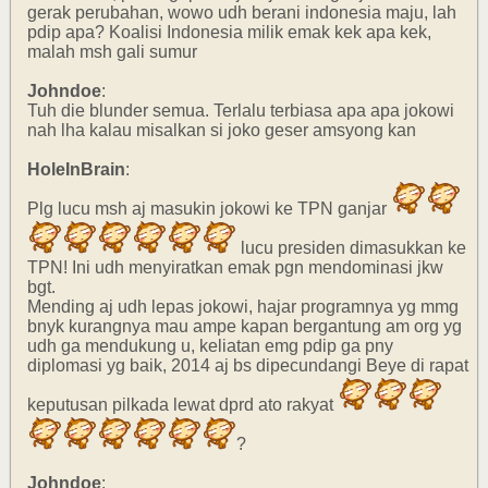
gerak perubahan, wowo udh berani indonesia maju, lah
pdip apa? Koalisi Indonesia milik emak kek apa kek,
malah msh gali sumur
Johndoe
:
Tuh die blunder semua. Terlalu terbiasa apa apa jokowi
nah lha kalau misalkan si joko geser amsyong kan
HoleInBrain
:
Plg lucu msh aj masukin jokowi ke TPN ganjar
lucu presiden dimasukkan ke
TPN! Ini udh menyiratkan emak pgn mendominasi jkw
bgt.
Mending aj udh lepas jokowi, hajar programnya yg mmg
bnyk kurangnya mau ampe kapan bergantung am org yg
udh ga mendukung u, keliatan emg pdip ga pny
diplomasi yg baik, 2014 aj bs dipecundangi Beye di rapat
keputusan pilkada lewat dprd ato rakyat
?
Johndoe
: