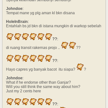
Johndoe
:
Tempat mane yg plg aman kl bkn disana
HoleInBrain
:
Entahlah bs jd bkn di istana mungkin di warkop sebelah
??
:
di ruang transit rakernas projo ..
??
??
:
Hayo capres yg banyak bacot itu siapa?
?
Johndoe
:
What if he endorse other than Ganjar?
Will you still think the same way about him?
Just my 2 cents here
??
: