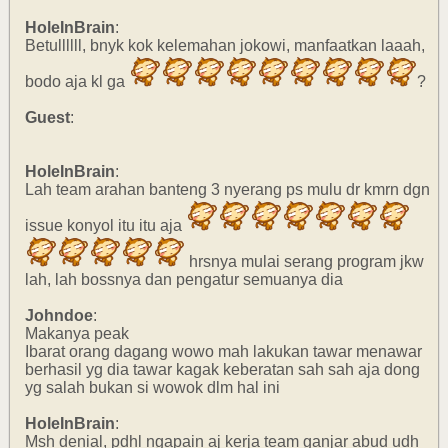
HoleInBrain
:
Betullllll, bnyk kok kelemahan jokowi, manfaatkan laaah,
bodo aja kl ga
?
Guest
:
HoleInBrain
:
Lah team arahan banteng 3 nyerang ps mulu dr kmrn dgn
issue konyol itu itu aja
hrsnya mulai serang program jkw
lah, lah bossnya dan pengatur semuanya dia
Johndoe
:
Makanya peak
Ibarat orang dagang wowo mah lakukan tawar menawar
berhasil yg dia tawar kagak keberatan sah sah aja dong
yg salah bukan si wowok dlm hal ini
HoleInBrain
:
Msh denial, pdhl ngapain aj kerja team ganjar abud udh