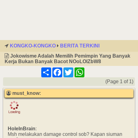
KONGKO-KONGKO
BERITA TERKINI
Jokowisme Adalah Memilih Pemimpin Yang Banyak
Kerja Bukan Banyak Bacot NOoLOlZbW8
Share
Facebook
Twitter
WhatsApp
(Page 1 of 1)
must_know:
HoleInBrain
:
Msh melakukan damage control sob? Kapan siuman