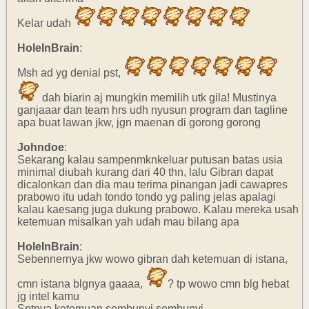
Kelar udah
HoleInBrain
:
Msh ad yg denial pst,
dah biarin aj mungkin memilih utk gila! Mustinya
ganjaaar dan team hrs udh nyusun program dan tagline
apa buat lawan jkw, jgn maenan di gorong gorong
Johndoe
:
Sekarang kalau sampenmknkeluar putusan batas usia
minimal diubah kurang dari 40 thn, lalu Gibran dapat
dicalonkan dan dia mau terima pinangan jadi cawapres
prabowo itu udah tondo tondo yg paling jelas apalagi
kalau kaesang juga dukung prabowo. Kalau mereka usah
ketemuan misalkan yah udah mau bilang apa
HoleInBrain
:
Sebennernya jkw wowo gibran dah ketemuan di istana,
cmn istana blgnya gaaaa,
? tp wowo cmn blg hebat
jg intel kamu
Sptnya ketemuan sembunyi sembunyi