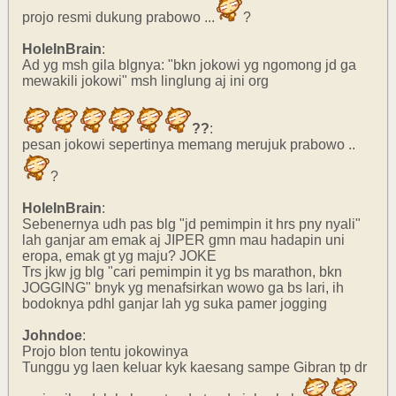
projo resmi dukung prabowo ...
?
HoleInBrain
:
Ad yg msh gila blgnya: "bkn jokowi yg ngomong jd ga
mewakili jokowi" msh linglung aj ini org
??
:
pesan jokowi sepertinya memang merujuk prabowo ..
?
HoleInBrain
:
Sebenernya udh pas blg "jd pemimpin it hrs pny nyali"
lah ganjar am emak aj JIPER gmn mau hadapin uni
eropa, emak gt yg maju? JOKE
Trs jkw jg blg "cari pemimpin it yg bs marathon, bkn
JOGGING" bnyk yg menafsirkan wowo ga bs lari, ih
bodoknya pdhl ganjar lah yg suka pamer jogging
Johndoe
:
Projo blon tentu jokowinya
Tunggu yg laen keluar kyk kaesang sampe Gibran tp dr