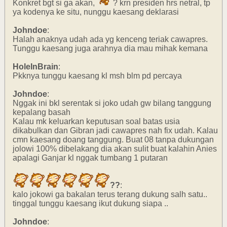
Konkret bgt si ga akan,
? krn presiden hrs netral, tp
ya kodenya ke situ, nunggu kaesang deklarasi
Johndoe
:
Halah anaknya udah ada yg kenceng teriak cawapres.
Tunggu kaesang juga arahnya dia mau mihak kemana
HoleInBrain
:
Pkknya tunggu kaesang kl msh blm pd percaya
Johndoe
:
Nggak ini bkl serentak si joko udah gw bilang tanggung
kepalang basah
Kalau mk keluarkan keputusan soal batas usia
dikabulkan dan Gibran jadi cawapres nah fix udah. Kalau
cmn kaesang doang tanggung. Buat 08 tanpa dukungan
jolowi 100% dibelakang dia akan sulit buat kalahin Anies
apalagi Ganjar kl nggak tumbang 1 putaran
??
:
kalo jokowi ga bakalan terus terang dukung salh satu..
tinggal tunggu kaesang ikut dukung siapa ..
Johndoe
: