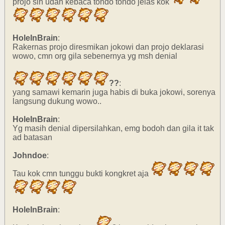
projo sih udah kebaca tondo tondo jelas kok
HoleInBrain
:
Rakernas projo diresmikan jokowi dan projo deklarasi
wowo, cmn org gila sebenernya yg msh denial
??
:
yang samawi kemarin juga habis di buka jokowi, sorenya
langsung dukung wowo..
HoleInBrain
:
Yg masih denial dipersilahkan, emg bodoh dan gila it tak
ad batasan
Johndoe
:
Tau kok cmn tunggu bukti kongkret aja
HoleInBrain
: