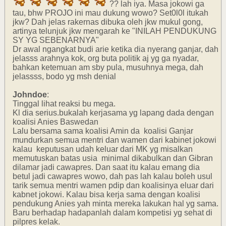
?? lah iya. Masa jokowi ga
tau, bhw PROJO ini mau dukung wowo? Set0l0l itukah
jkw? Dah jelas rakernas dibuka oleh jkw mukul gong,
artinya telunjuk jkw mengarah ke "INILAH PENDUKUNG
SY YG SEBENARNYA"
Dr awal ngangkat budi arie ketika dia nyerang ganjar, dah
jelasss arahnya kok, org buta politik aj yg ga nyadar,
bahkan ketemuan am sby pula, musuhnya mega, dah
jelassss, bodo yg msh denial
Johndoe
:
Tinggal lihat reaksi bu mega.
Kl dia serius.bukalah kerjasama yg lapang dada dengan
koalisi Anies Baswedan
Lalu bersama sama koalisi Amin da koalisi Ganjar
mundurkan semua mentri dan wamen dari kabinet jokowi
kalau keputusan udah keluar dari MK yg misalkan
memutuskan batas usia minimal dikabulkan dan Gibran
dilamar jadi cawapres. Dan saat itu kalau emang dia
betul jadi cawapres wowo, dah pas lah kalau boleh usul
tarik semua mentri wamen pdip dan koalisinya eluar dari
kabnet jokowi. Kalau bisa kerja sama dengan koalisi
pendukung Anies yah minta mereka lakukan hal yg sama.
Baru berhadap hadapanlah dalam kompetisi yg sehat di
pilpres kelak.