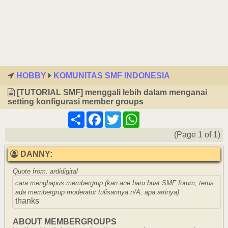
HOBBY
KOMUNITAS SMF INDONESIA
[TUTORIAL SMF] menggali lebih dalam menganai
setting konfigurasi member groups
Share
Facebook
Twitter
WhatsApp
(Page 1 of 1)
DANNY:
Quote from: ardidigital
cara menghapus membergrup (kan ane baru buat SMF forum, terus
ada membergrup moderator tulisannya n/A, apa artinya)
thanks
ABOUT MEMBERGROUPS